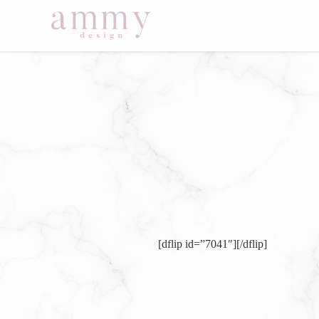
[dflip id=”7041″][/dflip]